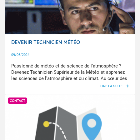
DEVENIR TECHNICIEN MÉTÉO
09/06/2024
Passionné de météo et de science de l’atmosphère ?
Devenez Technicien Supérieur de la Météo et apprenez
les sciences de l’atmosphère et du climat. Au cœur des
services météorologies, vous jouerez un rôle essentiel
dans la collecte, l’analyse et l’interprétation des
AnneCormont@ShakersMakers
données. Vous participerez à des études sur l’évolution
CONTACT
du temps et du climat.