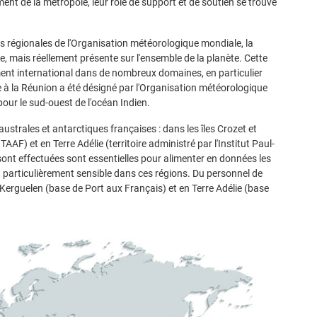
ment de la métropole, leur rôle de support et de soutien se trouve
s régionales de l'Organisation météorologique mondiale, la
 mais réellement présente sur l'ensemble de la planète. Cette
nt international dans de nombreux domaines, en particulier
e à la Réunion a été désigné par l'Organisation météorologique
our le sud-ouest de l'océan Indien.
strales et antarctiques françaises : dans les îles Crozet et
AAF) et en Terre Adélie (territoire administré par l'Institut Paul-
 sont effectuées sont essentielles pour alimenter en données les
at particulièrement sensible dans ces régions. Du personnel de
Kerguelen (base de Port aux Français) et en Terre Adélie (base