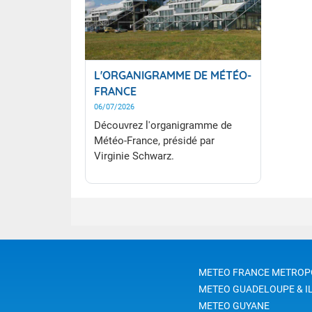
L'ORGANIGRAMME DE MÉTÉO-
FRANCE
06/07/2026
Découvrez l'organigramme de
Météo-France, présidé par
Virginie Schwarz.
METEO FRANCE METROP
METEO GUADELOUPE & I
METEO GUYANE