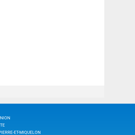
UNION
TE
PIERRE-ET-MIQUELON