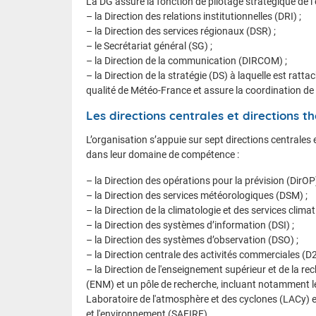
La DG assure la fonction de pilotage stratégique de l’
– la Direction des relations institutionnelles (DRI) ;
– la Direction des services régionaux (DSR) ;
– le Secrétariat général (SG) ;
– la Direction de la communication (DIRCOM) ;
– la Direction de la stratégie (DS) à laquelle est ratta
qualité de Météo-France et assure la coordination de
Les directions centrales et directions 
L’organisation s’appuie sur sept directions centrales 
dans leur domaine de compétence :
– la Direction des opérations pour la prévision (DirOP)
– la Direction des services météorologiques (DSM) ;
– la Direction de la climatologie et des services clima
– la Direction des systèmes d’information (DSI) ;
– la Direction des systèmes d’observation (DSO) ;
– la Direction centrale des activités commerciales (D2
– la Direction de l'enseignement supérieur et de la r
(ENM) et un pôle de recherche, incluant notamment l
Laboratoire de l'atmosphère et des cyclones (LACy) e
et l'environnement (SAFIRE).