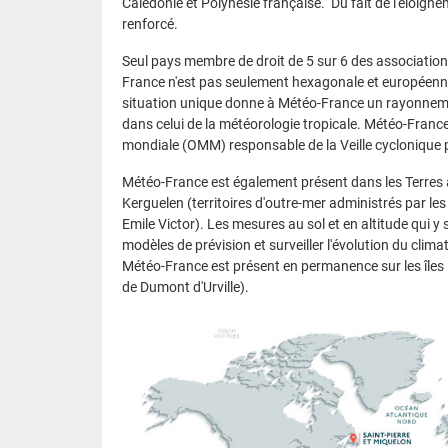
Calédonie et Polynésie française. Du fait de l'éloigne
renforcé.
Seul pays membre de droit de 5 sur 6 des association
France n'est pas seulement hexagonale et européenne,
situation unique donne à Météo-France un rayonneme
dans celui de la météorologie tropicale. Météo-Franc
mondiale (OMM) responsable de la Veille cyclonique p
Météo-France est également présent dans les Terres au
Kerguelen (territoires d'outre-mer administrés par les T
Emile Victor). Les mesures au sol et en altitude qui y
modèles de prévision et surveiller l'évolution du clim
Météo-France est présent en permanence sur les îles 
de Dumont d'Urville).