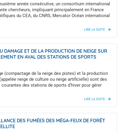
deuxième année consécutive, un consortium international
ante chercheurs, impliquant principalement en France
ntifiques du CEA, du CNRS, Mercator Océan international
éo-France, a réactualisé les indicateurs clés du
t climatique planétaire. Leur constat est inquiétant :
tats montrent que le réchauffement planétaire dû aux
 humaines progresse de 0,26 °C par décennie, soit le
 plus élevé depuis le début des relevés.
DU DAMAGE ET DE LA PRODUCTION DE NEIGE SUR
LEMENT EN AVAL DES STATIONS DE SPORTS
e (compactage de la neige des pistes) et la production
(appelée neige de culture ou neige artificielle) sont des
 courantes des stations de sports d’hiver pour gérer
ment. Ces techniques ont pour objectif de limiter
des fortes variations de l’enneigement naturel d’une
’autre, et sa tendance à baisser sous l’effet du
t climatique. Mais quelle est l’influence de ces
 de gestion de la neige sur le débit des cours d’eau en
LLANCE DES FUMÉES DES MÉGA-FEUX DE FORÊT
bassins versants dans lesquels figurent des pistes de
ELLITE