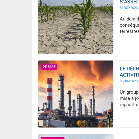
S’ASSÈ
MODÈLES
31/07/2023
ANTHRO
Au-delà d
conséque
terrestre
par des m
des conti
(incluant
importan
assèchem
PRESSE
LE RÉC
d’eau dan
ACTIVI
reste imp
complexit
08/06/2023
biologiqu
Un groupe
mise à jo
rapport 
de travai
sixième é
des cher
concerne
l’estimat
Infoclimat / cevenol38