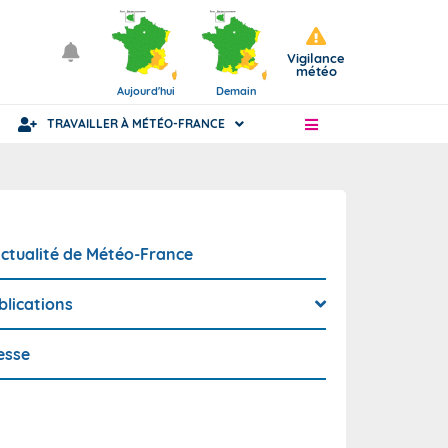
Vigilance
météo
Aujourd'hui
Demain
TRAVAILLER À MÉTÉO-FRANCE
Articles
Statut fonctionnaire ou civil
actualité de Météo-France
blications
ience
esse
nue