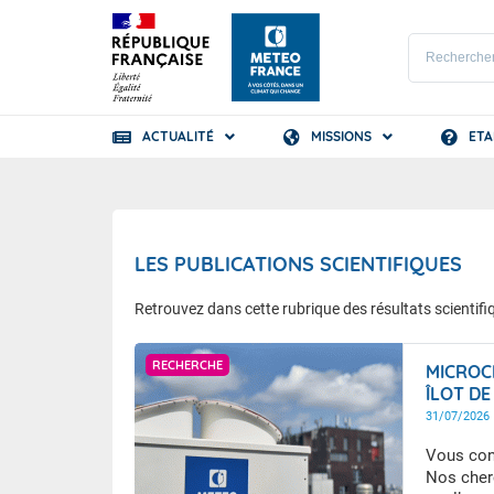
ACTUALITÉ
MISSIONS
ETA
Prévisions
TOUS LES RÉSULTAT
Document
Les dipl
LES PUBLICATIONS SCIENTIFIQUES
Les pub
Les méti
Retrouvez dans cette rubrique des résultats scientif
Les publ
Accessib
Météo-France / Eddy Duluc
Les coll
Nos labe
RECHERCHE
MICROCL
Les broc
ÎLOT DE
L’AUTRE
31/07/2026
ORAGE
Vous conn
Nos cherc