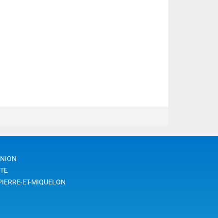
UNION
TE
PIERRE-ET-MIQUELON