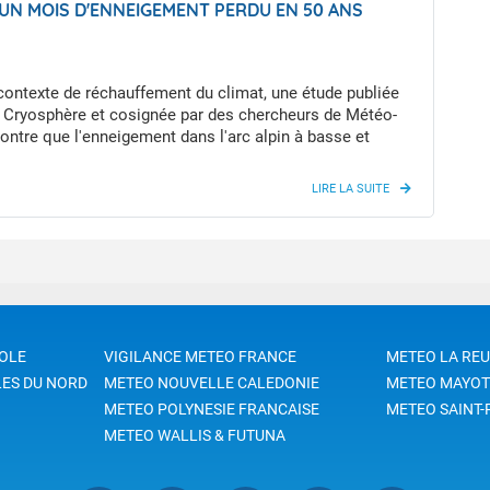
 UN MOIS D'ENNEIGEMENT PERDU EN 50 ANS
ment induit par les activités humaines, du déséquilibre
ue de la planète, et des budgets carbone résiduels.
ontexte de réchauffement du climat, une étude publiée
 Cryosphère et cosignée par des chercheurs de Météo-
ntre que l'enneigement dans l'arc alpin à basse et
ltitude se réduit tant du point de vue de la durée
ment que de la hauteur de neige. On a ainsi perdu près
s d'enneigement depuis 50 ans sur l'ensemble des Alpes.
OLE
VIGILANCE METEO FRANCE
METEO LA RE
LES DU NORD
METEO NOUVELLE CALEDONIE
METEO MAYOT
METEO POLYNESIE FRANCAISE
METEO SAINT-
METEO WALLIS & FUTUNA