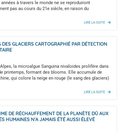
 années à travers le monde ne se reproduiront
ent pas au cours du 21e siècle, en raison du
nt climatique. C'est ce que démontre une étude
t parue dans le Bulletin of the American
gical Society (BAMS) et conduite par Aurélien Ribes,
ssiot et Julien Cattiaux, chercheurs au Centre national
rches météorologiques (Météo-France/CNRS), et Yoann
G DES GLACIERS CARTOGRAPHIÉ PAR DÉTECTION
ercheur à l'Institut Pierre-Simon Laplace.
TAIRE
Alpes, la microalgue Sanguina nivaloides prolifère dans
 de printemps, formant des blooms. Elle accumule de
thine, qui colore la neige en rouge (le sang des glaciers)
élère la fonte. Dans un article publié dans la revue
 scientifiques, grâce aux images satellitaires, ont
hié les blooms. Ils en ont déduit les conditions
s à leur formation. Les projections d’enneigement
les scénarios du GIEC suggèrent que ces algues
HME DE RÉCHAUFFEMENT DE LA PLANÈTE DÛ AUX
ront pas davantage la fonte du manteau neigeux d'ici
ÉS HUMAINES N'A JAMAIS ÉTÉ AUSSI ÉLEVÉ