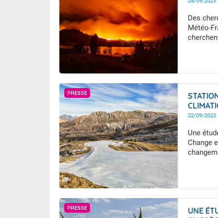
Une étude
24/09/2023
station d
Des cher
partenar
Météo-Fra
de reche
cherchen
et Riverl
issues de
INRAE)).
Getty Images
PRESSE
STATION
CLIMAT
22/09/2023
Une étude
Change e
changeme
pour les 
GettyImages
PRESSE
UNE ÉT