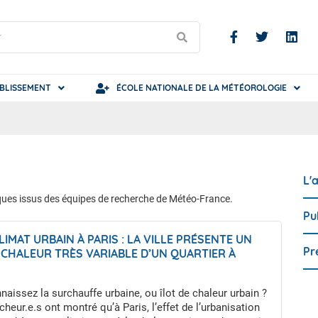
BLISSEMENT
ÉCOLE NATIONALE DE LA MÉTÉOROLOGIE
S
s institutionnels
ômé(e)s de l'ENM
Devenir Ingénieur(e)
L'
lications de Météo-France
ers de la météo
Devenir Technicien(ne)
iques issus des équipes de recherche de Météo-France.
ications scientifiques
ilité et handicap
Master SOAC
Pu
ections
ls et partenaires
Validation des Acquis de l'Expér
IMAT URBAIN À PARIS : LA VILLE PRÉSENTE UN
(VAE)
hures de nos services
Pr
 CHALEUR TRÈS VARIABLE D’UN QUARTIER À
Formation professionnelle conti
 ET PEUT AUSSI MODIFIER LES PLUIES ET LES
S
aissez la surchauffe urbaine, ou îlot de chaleur urbain ?
heur.e.s ont montré qu’à Paris, l’effet de l’urbanisation