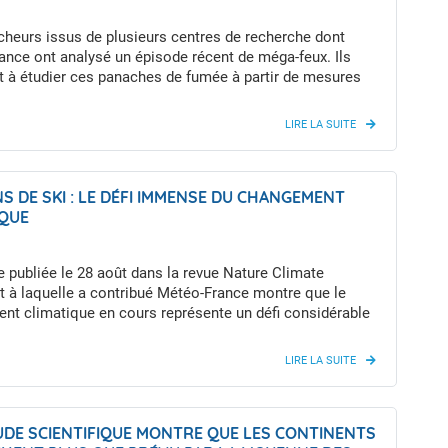
 de cas, pilotée par Météo-France, a été menée à la
e La Plagne (Alpes du Nord, Tarentaise, Savoie), en
cheurs issus de plusieurs centres de recherche dont
iat avec la Compagnie des Alpes et plusieurs organismes
nce ont analysé un épisode récent de méga-feux. Ils
rche français (CNRM (Météo-France – CNRS), LESSEM
t à étudier ces panaches de fumée à partir de mesures
y (INRAE), IGE (Univ. Grenoble Alpes – CNRS – IRD –
 différents instruments spatiaux.
S DE SKI : LE DÉFI IMMENSE DU CHANGEMENT
IQUE
 publiée le 28 août dans la revue Nature Climate
t à laquelle a contribué Météo-France montre que le
nt climatique en cours représente un défi considérable
stations européennes de sports d’hiver.
UDE SCIENTIFIQUE MONTRE QUE LES CONTINENTS