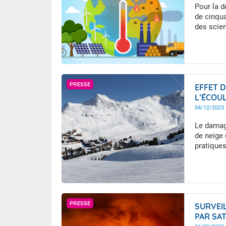
Pour la 
de cinqu
des scie
et de Mét
changemen
les résul
activités
rythme le
GettyImages
PRESSE
EFFET 
L’ÉCOU
D’HIVER
04/12/2023
Le damag
de neige 
pratiques
l’enneige
l’impact 
année à l
changemen
pratiques
Getty Images
PRESSE
SURVEI
aval des 
PAR SAT
ski ?