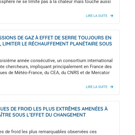
osphère ne se limite pas à la chaleur mais touche aussi
drier de l'année
s … La ville peut en effet modifier la localisation des
 leur intensité.
SSIONS DE GAZ À EFFET DE SERRE TOUJOURS EN
, LIMITER LE RÉCHAUFFEMENT PLANÉTAIRE SOUS
N'EST DÉSORMAIS PLUS ATTEIGNABLE
roisième année consécutive, un consortium international
te chercheurs, impliquant principalement en France des
iques de Météo-France, du CEA, du CNRS et de Mercator
ernational, a actualisé les indicateurs géophysiques
hangement climatique planétaire. Leurs résultats,
ans la revue scientifique Earth System Science Data,
 que le budget carbone restant pour limiter le
ment planétaire à moins de 1,5 °C sera épuisé d’ici 3
GUES DE FROID LES PLUS EXTRÊMES AMENÉES À
ythme actuel des émissions de gaz à effet de serre.
AÎTRE SOUS L’EFFET DU CHANGEMENT
IQUE
es de froid les plus remarquables observées ces