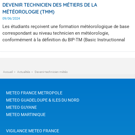
DEVENIR TECHNICIEN DES MÉTIERS DE LA
MÉTÉOROLOGIE (TMM)
09/06/2024
Les étudiants reçoivent une formation météorologique de base
correspondant au niveau technicien en météorologie,
conformément à la définition du BIP-TM (Basic Instructionnal
Package for Technician in Meteorology) donnée dans le Volume
1083 de l’Organisation mondiale de la météorologie (OMM).
Accueil
Actualités
Devenir technicien météo
METEO FRANCE METROPOLE
METEO GUADELOUPE & ILES DU NORD
METEO GUYANE
METEO MARTINIQUE
VIGILANCE METEO FRANCE