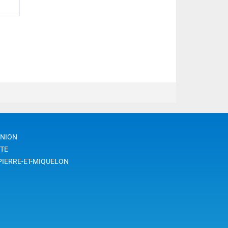
UNION
TE
PIERRE-ET-MIQUELON