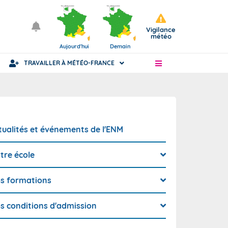
Vigilance
météo
Aujourd'hui
Demain
TRAVAILLER À MÉTÉO-FRANCE
Articles
Statut fonctionnaire ou civil
tualités et événements de l'ENM
tre école
ience
s formations
nue
s conditions d'admission