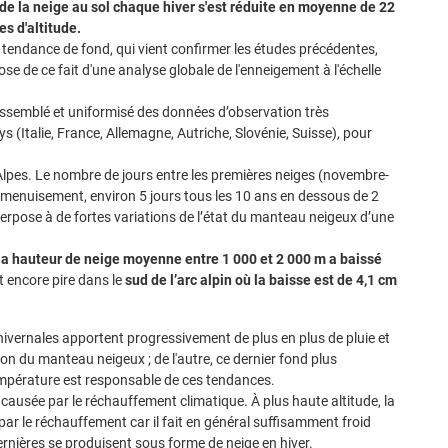
a de la neige au sol chaque hiver s'est réduite en moyenne de 22
s d'altitude.
tendance de fond, qui vient confirmer les études précédentes,
se de ce fait d'une analyse globale de l'enneigement à l'échelle
rassemblé et uniformisé des données d’observation très
 (Italie, France, Allemagne, Autriche, Slovénie, Suisse), pour
 Alpes. Le nombre de jours entre les premières neiges (novembre-
amenuisement, environ 5 jours tous les 10 ans en dessous de 2
erpose à de fortes variations de l’état du manteau neigeux d’une
la hauteur de neige moyenne entre 1 000 et 2 000 m a baissé
st encore pire dans le
sud de l’arc alpin où la baisse est de 4,1 cm
s hivernales apportent progressivement de plus en plus de pluie et
ion du manteau neigeux ; de l'autre, ce dernier fond plus
empérature est responsable de ces tendances.
causée par le réchauffement climatique. À plus haute altitude, la
ar le réchauffement car il fait en général suffisamment froid
rnières se produisent sous forme de neige en hiver.