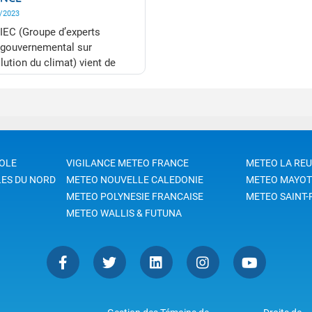
/2023
IEC (Groupe d’experts
rgouvernemental sur
olution du climat) vient de
re public la synthèse de son
apport d’évaluation. Chaque
el exercice du GIEC
ésente un travail colossal qui
lise l’ensemble de la
unauté internationale de la
OLE
VIGILANCE METEO FRANCE
METEO LA RE
erche sur le climat. Météo-
LES DU NORD
METEO NOUVELLE CALEDONIE
METEO MAYOT
ce y contribue ainsi
METEO POLYNESIE FRANCAISE
METEO SAINT-
ement, directement et
METEO WALLIS & FUTUNA
rectement. Pour ce 6e rapport
aluation, Météo-France a
vement contribué à enrichir la
aissance du climat passé et
es évolutions à venir.