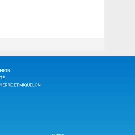
UNION
TE
PIERRE-ET-MIQUELON