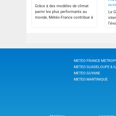
04/04
Grâce à des modèles de climat
parmi les plus performants au
Le G
monde, Météo-France contribue à
inte
la lutte contre le changement
l’év
climatique en participant
rend
activement aux travaux du Groupe
6e r
d'experts intergouvernemental sur
nouv
l'évolution du climat (Giec).
repr
mobi
comm
METEO FRANCE METROP
rech
METEO GUADELOUPE & I
Fran
METEO GUYANE
fort
METEO MARTINIQUE
indi
d’év
acti
conn
de s