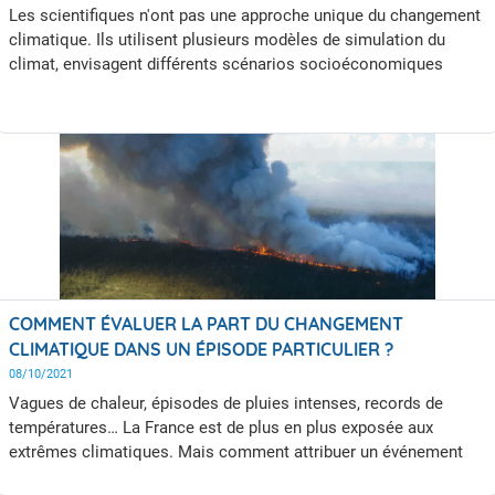
Les scientifiques n'ont pas une approche unique du changement
climatique. Ils utilisent plusieurs modèles de simulation du
climat, envisagent différents scénarios socioéconomiques
d'évolution de notre planète et tiennent aussi compte de la
variabilité propre du climat qui ne peut être précisément
anticipée. Les scénarios socioéconomiques, les modèles et le
climat lui-même sont les trois causes d'incertitudes de la
simulation climatique.
COMMENT ÉVALUER LA PART DU CHANGEMENT
CLIMATIQUE DANS UN ÉPISODE PARTICULIER ?
08/10/2021
Vagues de chaleur, épisodes de pluies intenses, records de
températures… La France est de plus en plus exposée aux
extrêmes climatiques. Mais comment attribuer un événement
climatique particulier au changement climatique ? Comment