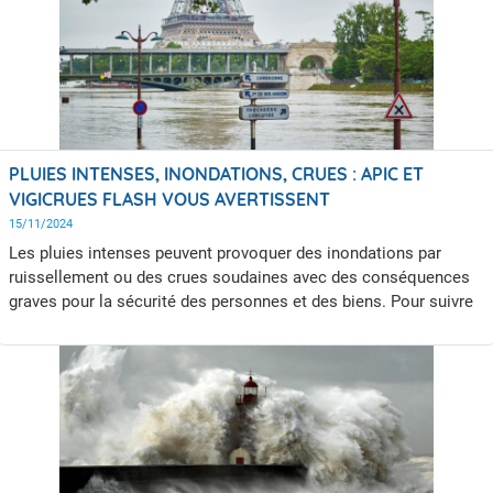
PLUIES INTENSES, INONDATIONS, CRUES : APIC ET
VIGICRUES FLASH VOUS AVERTISSENT
15/11/2024
Les pluies intenses peuvent provoquer des inondations par
ruissellement ou des crues soudaines avec des conséquences
graves pour la sécurité des personnes et des biens. Pour suivre
l’évolution, la localisation des pluies ou des crues en cours,
Météo-France et le réseau Vigicrues du ministère de la
Transition écologique, de l'énergie, du climat et de la prévention
des risques proposent deux outils d'information aux préfectures,
mairies, intercommunalités et opérateurs de réseaux qui
peuvent s'y abonner gratuitement. La visualisation de ces
informations est par ailleurs proposée au grand public.