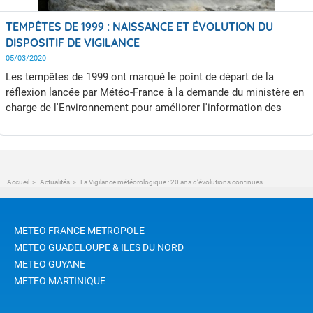
TEMPÊTES DE 1999 : NAISSANCE ET ÉVOLUTION DU
DISPOSITIF DE VIGILANCE
05/03/2020
Les tempêtes de 1999 ont marqué le point de départ de la
réflexion lancée par Météo-France à la demande du ministère en
charge de l'Environnement pour améliorer l'information des
populations. Cette réflexion a abouti à la naissance, en 2001, de
la Vigilance météorologique. Ce dispositif inédit d'anticipation
des risques, croisant des critères météorologiques et leurs
effets pour les territoires, a rapidement inspiré d'autres
systèmes à l'international.
Accueil
Actualités
La Vigilance météorologique : 20 ans d’évolutions continues
METEO FRANCE METROPOLE
METEO GUADELOUPE & ILES DU NORD
METEO GUYANE
METEO MARTINIQUE