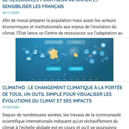
SENSIBILISER LES FRANÇAIS
26/11/2020
Afin de mieux préparer la population mais aussi les acteurs
économiques et institutionnels aux enjeux de l'évolution du
climat, l’État lance un Centre de ressources sur l’adaptation au
changement climatique (Cracc). Celui-ci répertorie toutes les
solutions existantes permettant ainsi de créer un contexte
favorable à la mise en œuvre des mesures nécessaires. Patrick
Josse, directeur de la climatologie et des services
climatologiques à Météo-France, présente ce nouvel outil.
CLIMATHD : LE CHANGEMENT CLIMATIQUE À LA PORTÉE
DE TOUS, UN OUTIL SIMPLE POUR VISUALISER LES
ÉVOLUTIONS DU CLIMAT ET SES IMPACTS
27/02/2020
Depuis de nombreuses années, les travaux de la communauté
scientifique internationale indiquent qu'un réchauffement du
climat à l'échelle globale est en cours et qu'il se poursuivra