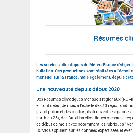
Le calen
FAQ
Résumés cli
Nous contacter et venir à l'ENM
Les services climatiques de Météo-France rédigent
bulletins. Ces productions sont réalisées à l'échell
mensuel sur la France, mais également, depuis cette
Une nouveauté depuis début 2020
Des Résumés climatiques mensuels régionaux (RCMR) s
en tout début de mois à l'échelle des 13 régions adm
grand public et des médias, ils décrivent les grandes 
partir du 25), des Bulletins climatiques mensuels ré
de début de mois avec notamment les rubriques " Vent "
BCMR s'appuient sur les données expertisées et évent