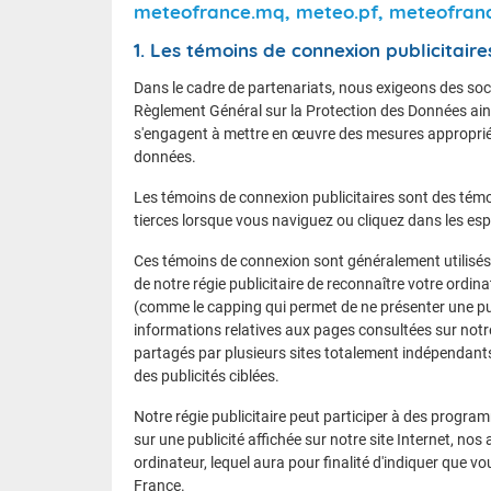
meteofrance.mq, meteo.pf, meteofranc
Le calen
1. Les témoins de connexion publicitaire
Dans le cadre de partenariats, nous exigeons des soci
Règlement Général sur la Protection des Données ainsi
FAQ
s'engagent à mettre en œuvre des mesures appropriées
Nous contacter et venir à l'ENM
données.
Les témoins de connexion publicitaires sont des témo
tierces lorsque vous naviguez ou cliquez dans les espa
Ces témoins de connexion sont généralement utilisés po
de notre régie publicitaire de reconnaître votre ordin
(comme le capping qui permet de ne présenter une publ
informations relatives aux pages consultées sur notr
partagés par plusieurs sites totalement indépendant
des publicités ciblées.
Notre régie publicitaire peut participer à des program
sur une publicité affichée sur notre site Internet, n
ordinateur, lequel aura pour finalité d'indiquer que vo
France.