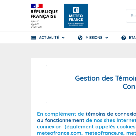
ACTUALITÉ
MISSIONS
ETA
Prévisions
TOUS LES RÉSULTAT
Document
Les dipl
Gestion des Témoi
Les pub
Les méti
Con
Les publ
Accessib
Les coll
Nos labe
Les broc
En complément de
témoins de connexio
au fonctionnement
de nos sites Intern
connexion (également appelés cookies) p
meteofrance.com, meteofrance.re, met