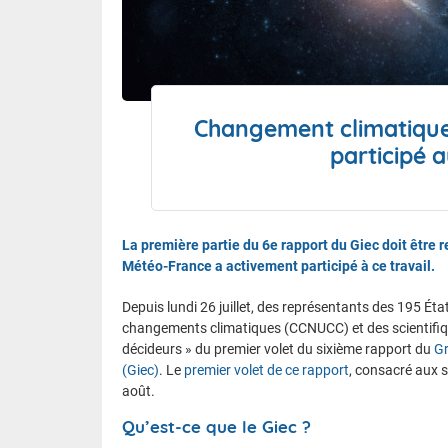
Le calen
FAQ
Changement climatique
Nous contacter et venir à l'ENM
participé 
La première partie du 6e rapport du Giec doit être 
Météo-France a activement participé à ce travail.
Depuis lundi 26 juillet, des représentants des 195 É
changements climatiques (CCNUCC) et des scientifiq
décideurs » du premier volet du sixième rapport du
Gr
(Giec)
. Le
premier volet de ce rapport
, consacré aux s
août.
Qu’est-ce que le Giec ?