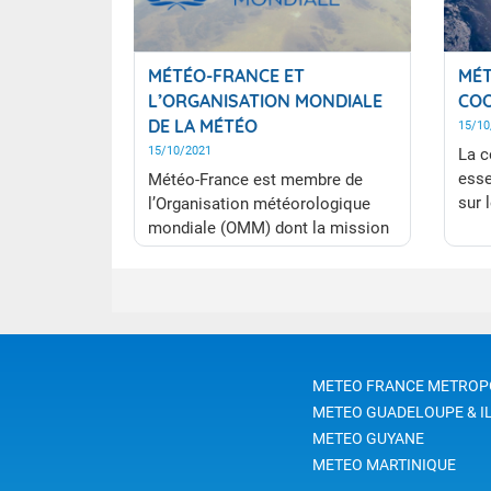
MÉTÉO-FRANCE ET
MÉT
L’ORGANISATION MONDIALE
COO
DE LA MÉTÉO
15/10
15/10/2021
La c
esse
Météo-France est membre de
sur 
l’Organisation météorologique
celu
mondiale (OMM) dont la mission
déve
consiste notamment à définir des
normes pour tout le monde et à
coordonner le développement
des systèmes mondiaux
d'information et d'observation.
METEO FRANCE METROP
METEO GUADELOUPE & I
METEO GUYANE
METEO MARTINIQUE