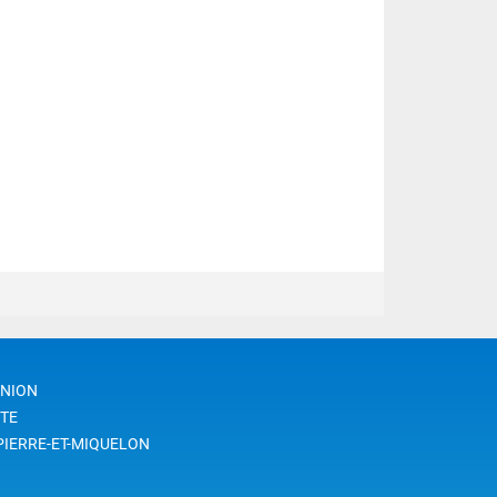
UNION
TE
PIERRE-ET-MIQUELON