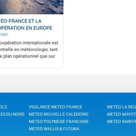
ÉO-FRANCE ET LA
PÉRATION EN EUROPE
/2021
oopération internationale est
ntielle en météorologie, tant
le plan opérationnel que sur
i de la recherche et du
loppement.
OLE
VIGILANCE METEO FRANCE
METEO LA RE
LES DU NORD
METEO NOUVELLE CALEDONIE
METEO MAYOT
METEO POLYNESIE FRANCAISE
METEO SAINT-
METEO WALLIS & FUTUNA