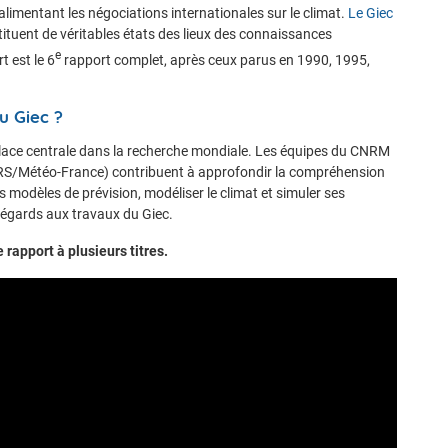
alimentant les négociations internationales sur le climat.
Le Giec
stituent de véritables états des lieux des connaissances
e
t est le 6
rapport complet, après ceux parus en 1990, 1995,
u Giec ?
lace centrale dans la recherche mondiale. Les équipes du CNRM
NRS/Météo-France) contribuent à approfondir la compréhension
 modèles de prévision, modéliser le climat et simuler ses
s égards aux travaux du Giec.
 rapport à plusieurs titres.