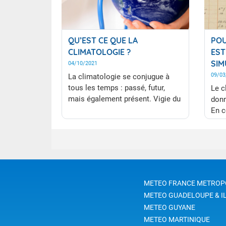
QU’EST CE QUE LA
POU
CLIMATOLOGIE ?
EST
SIM
04/10/2021
09/03
La climatologie se conjugue à
tous les temps : passé, futur,
Le c
mais également présent. Vigie du
donn
temps et du climat, la
En c
climatologie entretient la
de r
mémoire du climat grâce aux
cara
longues séries de mesures,
de v
mesure l'évolution des
le r
paramètres (température,
clim
précipitations…) et dessine les
METEO FRANCE METROP
tendances du changement
METEO GUADELOUPE & I
climatique.
METEO GUYANE
METEO MARTINIQUE