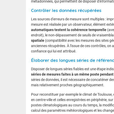
métadonnées, qui permettent de disposer d'informati
Contrôler les données récupérées
Les sources d'erreurs de mesure sont multiples : impré
mesure est réalisée par un observateur, élément exté
automatiques testent la cohérence temporelle
(ave
endroit), le non-dépassement de seuils de vraisembla
spatiale
(compatibilité avec les mesures des sites g
anciennes récupérées. À l'issue de ces contrôles, on
confiance qui lui est attribué.
Élaborer des longues séries de référen
Disposer de longues séries fiables est une étape indi
séries de mesures faites à un même poste pendant p
séries de données, il est nécessaire de concaténer des
mais relativement proches géographiquement.
Pour reconstituer par exemple le climat de Toulouse, 
en centre-ville et celles enregistrées en périphérie, 
postes climatologiques au cours du temps, la modific
calcul des paramètres météorologiques et les change