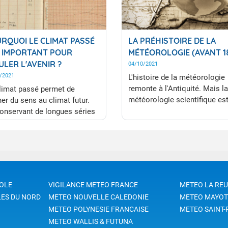
RQUOI LE CLIMAT PASSÉ
LA PRÉHISTOIRE DE LA
 IMPORTANT POUR
MÉTÉOROLOGIE (AVANT 1
ULER L'AVENIR ?
04/10/2021
/2021
L'histoire de la météorologie
remonte à l'Antiquité. Mais la
limat passé permet de
météorologie scientifique es
er du sens au climat futur.
au XVIIe siècle avec les prem
onservant de longues séries
instruments de mesure, en
éférence, il est possible de
particulier le baromètre et le
ctériser l’évolution de climat,
thermomètre.
alider le travail chercheurs et
ésultat des simulations
atiques.
OLE
VIGILANCE METEO FRANCE
METEO LA RE
LES DU NORD
METEO NOUVELLE CALEDONIE
METEO MAYOT
METEO POLYNESIE FRANCAISE
METEO SAINT-
METEO WALLIS & FUTUNA