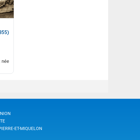
855)
t née
iers
UNION
TE
PIERRE-ET-MIQUELON