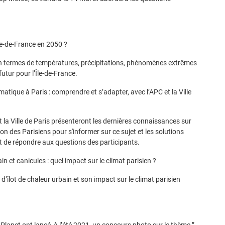
le-de-France en 2050 ?
 en termes de températures, précipitations, phénomènes extrêmes
utur pour l’Île-de-France.
ique à Paris : comprendre et s’adapter, avec l’APC et la Ville
la Ville de Paris présenteront les dernières connaissances sur
tion des Parisiens pour s'informer sur ce sujet et les solutions
t de répondre aux questions des participants.
n et canicules : quel impact sur le climat parisien ?
îlot de chaleur urbain et son impact sur le climat parisien
anet ont lancé, à l’été 2021, un concours photo sur le thème ”