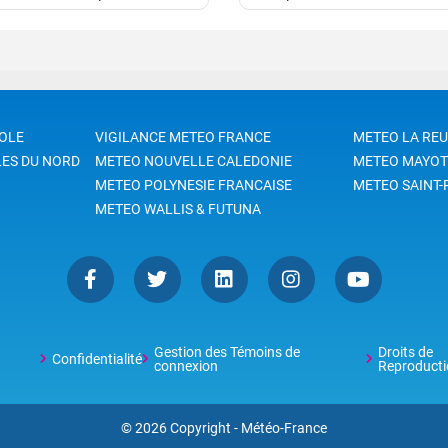
e " Le changement
catastrophes augmente et le
atique en France ”. Les
coût économique monte en
ographes, amateurs ou
flèche. Le bilan humain dimi
essionnels, sont invités à
pourtant depuis cinquante an
ager leurs images illustrant le
grâce à l’amélioration de nos
auffement de notre climat :
prévisions et de nos systèm
OLE
VIGILANCE METEO FRANCE
METEO LA RE
e, flore, paysages, cultures
d’alerte qui sont aujourd'hui l
LES DU NORD
METEO NOUVELLE CALEDONIE
METEO MAYOT
coles, initiatives ou individus,
thème de la Journée mondial
METEO POLYNESIE FRANCAISE
METEO SAINT-
la météorologie.
METEO WALLIS & FUTUNA
Gestion des Témoins de
Droits de
Confidentialité
connexion
Reproducti
© 2026 Copyright - Météo-France