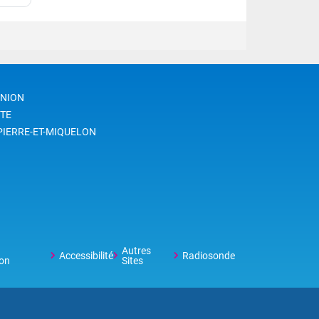
ur
nue
s
es
UNION
e
TE
e de
PIERRE-ET-MIQUELON
Autres
Accessibilité
Radiosonde
on
Sites