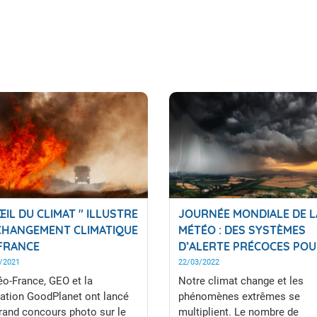
)
’ŒIL DU CLIMAT " ILLUSTRE
JOURNÉE MONDIALE DE L
CHANGEMENT CLIMATIQUE
MÉTÉO : DES SYSTÈMES
FRANCE
D’ALERTE PRÉCOCES PO
FAIRE FACE AUX ÉPISODE
/2021
22/03/2022
EXTRÊMES
o-France, GEO et la
Notre climat change et les
ation GoodPlanet ont lancé
phénomènes extrêmes se
rand concours photo sur le
multiplient. Le nombre de