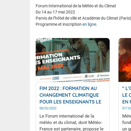
Forum International de la Météo et du Climat
Du 14 au 17 mai 2022
Parvis de l’hôtel de ville et Académie du Climat (Paris
Programme et inscription
en ligne
.
FIM 2022 : FORMATION AU
" L
CHANGEMENT CLIMATIQUE
LE 
POUR LES ENSEIGNANTS LE
EN 
16 MAI
08/02/2022
07/10
Le Forum international de la
Mété
météo et du climat, dont Météo-
fond
France est partenaire, propose le
un g