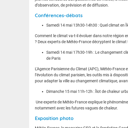
d’observation, de prévision et de diffusion.
Conférences-débats
Samedi 14 mai 13h30-14h30 : Quel climat en Î
Comment le climat va-t-il évoluer dans notre région
? Deux experts de Météo-France décryptent le climat f
Samedi 14 mai 17h30-19h : Le changement climat
de Paris
L'Agence Parisienne du Climat (APC), Météo-France et 
l’évolution du climat parisien, les outils mis à disposi
pour adapter la ville au changement climatique, avan
Dimanche 15 mai 11h-12h : Îlot de chaleur urbai
Une experte de Météo-France explique le phénomène d’
notamment avec les futures vagues de chaleur.
Exposition photo
Météo-France, le magazine GEO et la fondation GoodPl