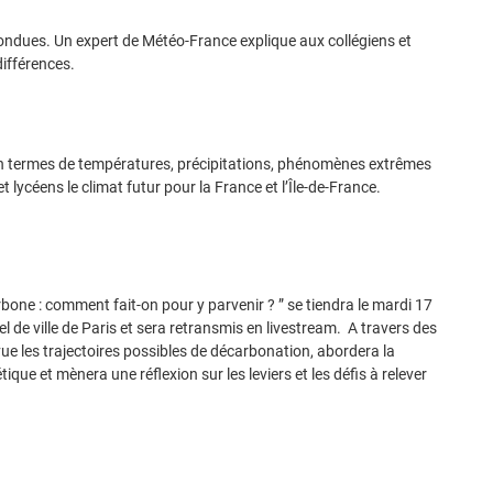
ondues. Un expert de Météo-France explique aux collégiens et
différences.
 en termes de températures, précipitations, phénomènes extrêmes
 lycéens le climat futur pour la France et l’Île-de-France.
rbone : comment fait-on pour y parvenir ? ” se tiendra le mardi 17
l de ville de Paris et sera retransmis en livestream. A travers des
ue les trajectoires possibles de décarbonation, abordera la
que et mènera une réflexion sur les leviers et les défis à relever