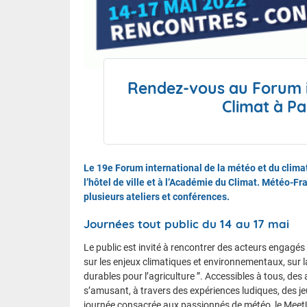
Le calen
FAQ
Rendez-vous au Forum i
Nous contacter et venir à l'ENM
Climat à Pa
Le 19e Forum international de la météo et du climat 
l’hôtel de ville et à l’Académie du Climat. Météo-F
plusieurs ateliers et conférences.
Journées tout public du 14 au 17 mai
Le public est invité à rencontrer des acteurs engagés
sur les enjeux climatiques et environnementaux, sur la
durables pour l’agriculture ”. Accessibles à tous, de
s’amusant, à travers des expériences ludiques, des j
journée consacrée aux passionnés de météo, le MeetU